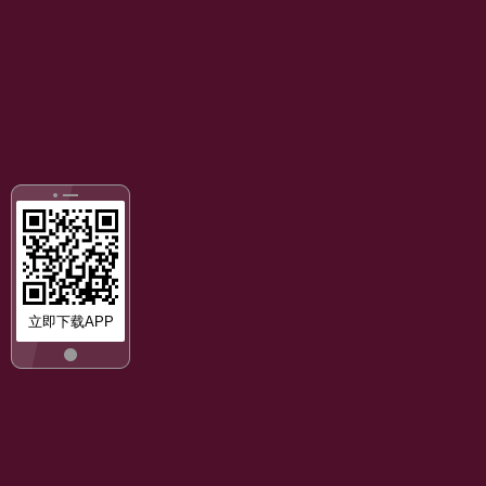
立即下载APP