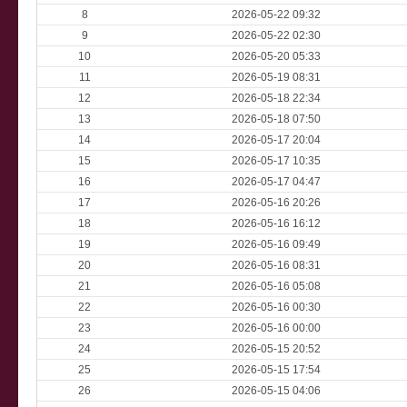
8
2026-05-22 09:32
9
2026-05-22 02:30
10
2026-05-20 05:33
11
2026-05-19 08:31
12
2026-05-18 22:34
13
2026-05-18 07:50
14
2026-05-17 20:04
15
2026-05-17 10:35
16
2026-05-17 04:47
17
2026-05-16 20:26
18
2026-05-16 16:12
19
2026-05-16 09:49
20
2026-05-16 08:31
21
2026-05-16 05:08
22
2026-05-16 00:30
23
2026-05-16 00:00
24
2026-05-15 20:52
25
2026-05-15 17:54
26
2026-05-15 04:06