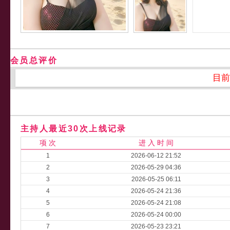
会员总评价
目前
主持人最近30次上线记录
项 次
进 入 时 间
1
2026-06-12 21:52
2
2026-05-29 04:36
3
2026-05-25 06:11
4
2026-05-24 21:36
5
2026-05-24 21:08
6
2026-05-24 00:00
7
2026-05-23 23:21