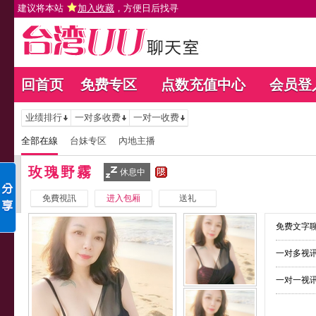
建议将本站
加入收藏
，方便日后找寻
回首页
免费专区
点数充值中心
会员登
业绩排行
一对多收费
一对一收费
全部在線
台妹专区
內地主播
玫瑰野霧
休息中
免費視訊
进入包厢
送礼
免费文字聊
一对多视讯
一对一视讯